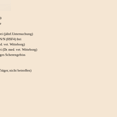
9
e
rei (jährl.Untersuchung)
N/N (HSF4) frei
d. vet. Witteborg)
ei (Dr. med. vet. Witteborg)
iges Scherengebiss
Träger, nicht betroffen)