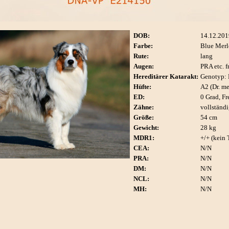
DOB:
14.12.201
Farbe:
Blue Merl
Rute:
lang
Augen:
PRA etc. f
Hereditärer Katarakt:
Genotyp: 
Hüfte:
A2 (Dr. me
ED:
0 Grad, Fr
Zähne:
vollständ
Größe:
54 cm
Gewicht:
28 kg
MDR1:
+/+ (kein 
CEA:
N/N
PRA:
N/N
DM:
N/N
NCL:
N/N
MH:
N/N