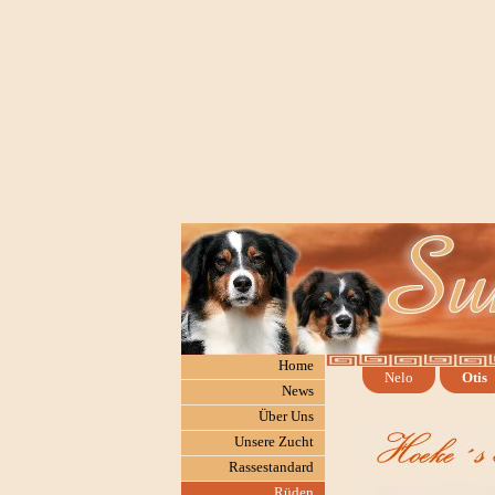
Home
Nelo
Otis
News
Über Uns
Unsere Zucht
Rassestandard
Rüden